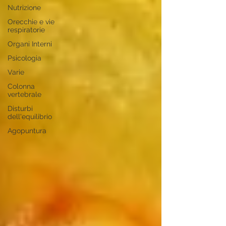
Nutrizione
Orecchie e vie
respiratorie
Organi Interni
Psicologia
Varie
Colonna
vertebrale
Disturbi
dell'equilibrio
Agopuntura