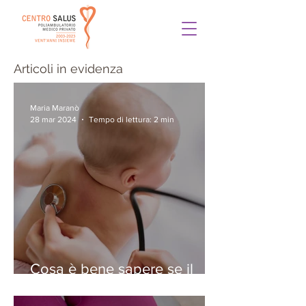
Articoli in evidenza
Maria Maranò
28 mar 2024
Tempo di lettura: 2 min
Cosa è bene sapere se il
vostro bambino ha la
bronchiolite