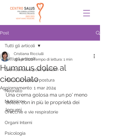
Post
Tutti gli articoli
Cristiana Ricciulli
Tutti gli articoli
18 apr 2020
Tempo di lettura: 1 min
Hummus dolce al
Gravidanza e post-partum
cioccolato
Mal di schiena e postura
Aggiornamento:
1 mar 2024
Neonato
Una crema golosa ma un po' meno 
Nutrizione
dolce, con in più le proprietà dei 
legumi.
Orecchie e vie respiratorie
Organi Interni
Psicologia