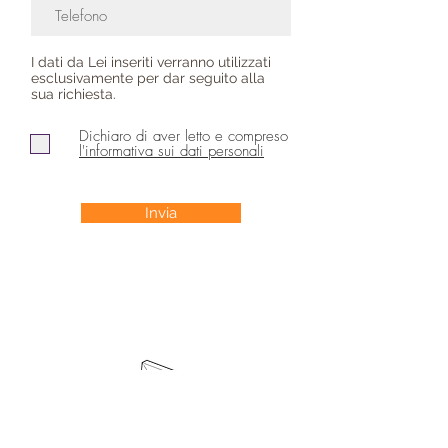
I dati da Lei inseriti verranno utilizzati
esclusivamente per dar seguito alla
sua richiesta.
Dichiaro di aver letto e compreso
l'informativa sui dati personali
Invia
iscriviti alla mailing list
riceverai aggiornamenti sulle attività del