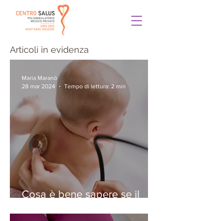
Articoli in evidenza
Maria Maranò
28 mar 2024
Tempo di lettura: 2 min
Cosa è bene sapere se il
vostro bambino ha la
bronchiolite