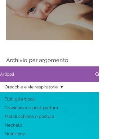
Sportello allattamento
Archivio per argomento
Articoli
Orecchie e vie respiratorie
Tutti gli articoli
Gravidanza e post-partum
Mal di schiena e postura
Neonato
Nutrizione