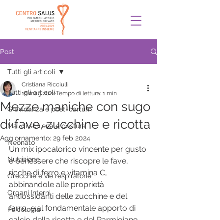
Post
Tutti gli articoli
Cristiana Ricciulli
Tutti gli articoli
16 mag 2022
Tempo di lettura: 1 min
Mezze maniche con sugo
Gravidanza e post-partum
di fave, zucchine e ricotta
Mal di schiena e postura
Aggiornamento:
29 feb 2024
Neonato
Un mix ipocalorico vincente per gusto 
Nutrizione
e benessere che riscopre le fave, 
ricche di ferro e vitamina C, 
Orecchie e vie respiratorie
abbinandole alle proprietà 
Organi Interni
antiossidanti delle zucchine e del 
farro, e al fondamentale apporto di 
Psicologia
calcio della ricotta e del Parmigiano-