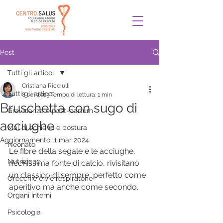
Post
Tutti gli articoli
Cristiana Ricciulli
Tutti gli articoli
8 set 2023
Tempo di lettura: 1 min
Bruschetta con sugo di
Gravidanza e post-partum
acciughe
Mal di schiena e postura
Aggiornamento:
1 mar 2024
Neonato
Le fibre della segale e le acciughe, 
Nutrizione
ricchissima fonte di calcio, rivisitano 
un classico di sempre, perfetto come 
Orecchie e vie respiratorie
aperitivo ma anche come secondo.
Organi Interni
Psicologia