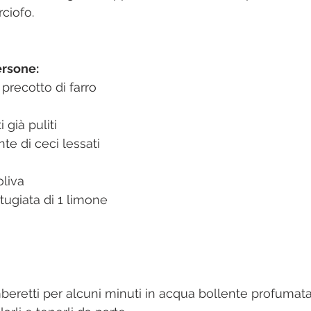
rciofo.
ersone:
precotto di farro
 già puliti
e di ceci lessati
oliva
tugiata di 1 limone
mberetti per alcuni minuti in acqua bollente profumat