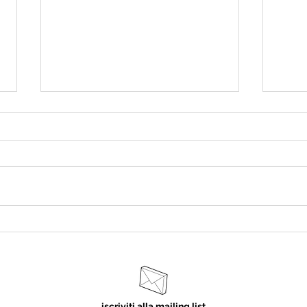
Tort
Caponata di pesce spada
iscriviti alla mailing list