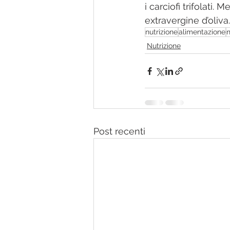
i carciofi trifolati
extravergine d’oliva.
nutrizione
alimentazione
n
Nutrizione
Post recenti