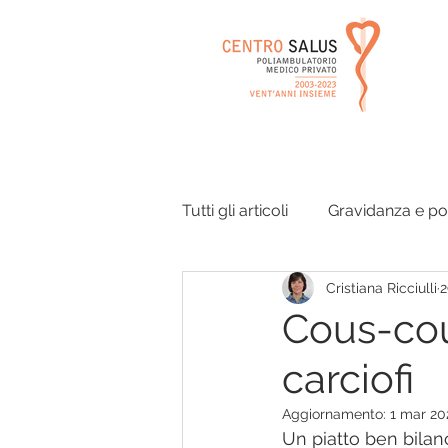
Tutti gli articoli
Gravidanza e p
Cristiana Ricciulli
2
Orecchie e vie respiratorie
Cous-cou
carciofi
Disturbi dell'equilibrio
Ago
Aggiornamento:
1 mar 20
Un piatto ben bilanc