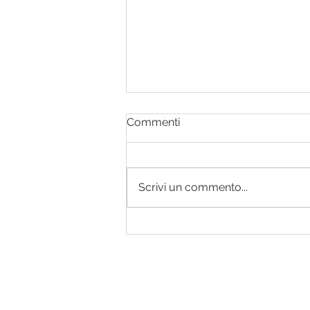
Commenti
Scrivi un commento...
Torta salata con tonno e
indivia