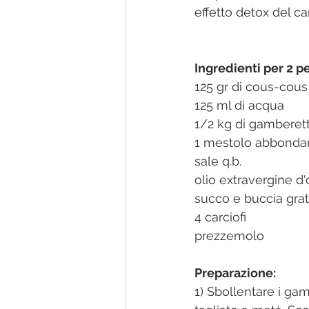
effetto detox del ca
Ingredienti per 2 p
125 gr di cous-cous 
125 ml di acqua
1/2 kg di gamberetti
1 mestolo abbondant
sale q.b.
olio extravergine d'
succo e buccia grat
4 carciofi
prezzemolo
Preparazione:
1) Sbollentare i ga