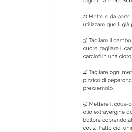
tagliato a metà. Scol
2) Mettere da parte
utilizzare quelli già 
3) Tagliare il gambo 
cuore; tagliare il c
carciofi in una cio
4) Tagliare ogni metà
pizzico di peperonc
prezzemolo.
5) Mettere il cous-c
olio extravergine d’
bollore coprendo ab
cous). Fatto ciò, uni