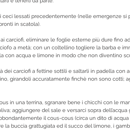
arli e tenerli da parte.
 i ceci lessati precedentemente (nelle emergenze si
pronti in scatola).
ai carciofi, eliminare le foglie esterne più dure fino ad
arciofo a metà; con un coltellino togliere la barba e i
tola con acqua e limone in modo che non diventino scu
 dei carciofi a fettine sottili e saltarli in padella con a
ino, girandoli accuratamente finchè non sono cotti; a
ous in una terrina, sgranare bene i chicchi con le mani
oliva; aggiungere del sale e versarci sopra dell’acqua 
bondantemente il cous-cous (circa un dito di acqua 
re la buccia grattugiata ed il succo del limone, i gamber