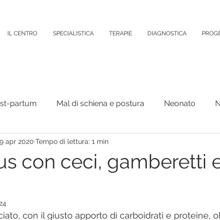
IL CENTRO
SPECIALISTICA
TERAPIE
DIAGNOSTICA
PROGE
ost-partum
Mal di schiena e postura
Neonato
N
9 apr 2020
Tempo di lettura: 1 min
Organi Interni
Psicologia
Varie
Colonna verteb
s con ceci, gamberetti 
puntura
24
iato, con il giusto apporto di carboidrati e proteine, o