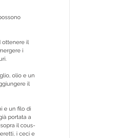
 possono 
 ottenere il 
mmergere i 
ri.
glio, olio e un 
ggiungere il 
 e un filo di 
già portata a 
sopra il cous-
etti, i ceci e 