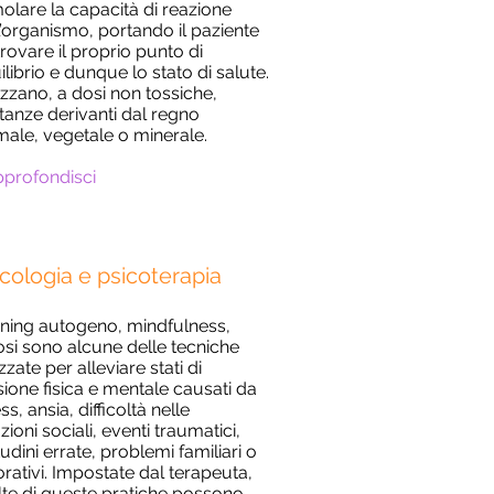
molare la capacità di reazione
l’organismo, portando il paziente
itrovare il proprio punto di
ilibrio e dunque lo stato di salute.
lizzano, a dosi non tossiche,
tanze derivanti dal regno
male, vegetale o minerale.
pprofondisci
icologia e psicoterapia
ining autogeno, mindfulness,
osi sono alcune delle tecniche
izzate per alleviare stati di
sione fisica e mentale causati da
ss, ansia, difficoltà nelle
zioni sociali, eventi traumatici,
tudini errate, problemi familiari o
orativi. Impostate dal terapeuta,
te di queste pratiche possono