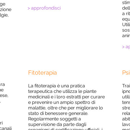
sti
lge
> approfondisci
del
nzione
a r
lgie,
equ
Uti
sos
ani
> a
Fitoterapia
Ps
ura
La fitoterapia è una pratica
Tra
he
terapeutica che utilizza le piante
ipn
ese,
medicinali e i loro estratti per curare
util
,
e prevenire un ampio spettro di
ten
malattie, oltre che per migliorare lo
stre
stato di benessere generale.
rela
Regolarmente soggetti a
abi
ri
supervisione da parte dagli
lav
canali
organismi di certificazione ufficiali, i
mol