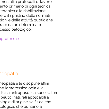
umentali e protocolli di lavoro.
ntento primario di ogni tecnica
oterapica è la riabilitazione,
ero il ripristino delle normali
zioni e delle attività quotidiane
erate da un determinato
cesso patologico.
pprofondisci
eopatia
eopatia e le discipline affini
e l’omotossicologia e la
icina antroposofica sono sistemi
peutici naturali applicabili a
ologie di origine sia fisica che
cologica, che puntano a