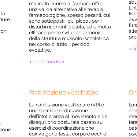
str
mancato ricorso ai farmaci, offre
L’i
una valida alternativa alle terapie
 la
fisi
farmacologiche, spesso pesanti, cui
tture
ovv
sono sottoposti i più piccoli per i
o
fun
disturbi ricorrenti dell’età, ed è molto
 Non
alt
efficace per lo sviluppo armonico
pro
della struttura muscolo-scheletrica
nel corso di tutto il periodo
> a
evolutivo.
> approfondisci
Riabilitazione vestibolare
Om
La
riabilitazione vestibolare (VR) è
L’om
una speciale rieducazione
com
dell’intolleranza al movimento e del
med
disequilibrio posturale basato su
tera
o-
esercizi di coordinazione che
pat
sione
coinvolgono testa, corpo e occhio.
psi