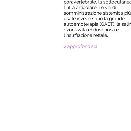
paravertebrale, la sottocutane
l’intra articolare.
Le vie di
somministrazio
ne sistemica più
usate invece sono la grande
autoemoterapia (GAET), la sali
ozonizzata endovenosa e
l’insufflazione rettale.
>
approf
ondisci