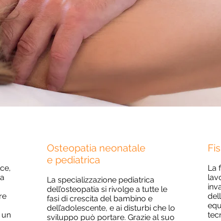
Osteopatia neonatale
Fis
e pediatrica
ce,
La 
ia
lav
La specializzazione pediatrica
inv
dell’osteopatia si rivolge a tutte le
re
del
fasi di crescita del bambino e
equi
dell’adolescente, e ai disturbi che lo
i un
tec
sviluppo può portare. Grazie al suo