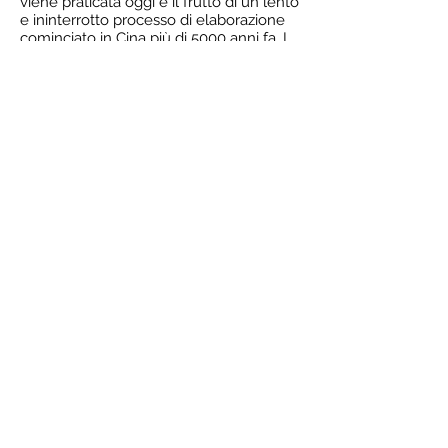
viene praticata oggi è il frutto di un lento
e ininterrotto processo di elaborazione
cominciato in Cina più di 5000 anni fa. I
testi su cui si basa risalgono al 2500 a.C.
circa. Praticata in Cina presso molte
università, case di cura e istituti di ricerca
specializzati, la medicina cinese
attualmente è diffusa in circa cinquanta
paesi.
In Italia, la medicina tradizionale
cinese e l’agopuntura si sono affermate
intorno agli anni Settanta e Ottanta. Qui,
la medicina cinese viene insegnata in
molti corsi di specializzazione della
Facoltà di Medicina e Chirurgia e
l’agopuntura è regolamentata da una
rigida normativa che ne limita la pratica
solo ai medici.
Dr.
Stefano Vignali