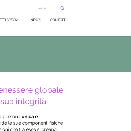
TTI SPECIALI
NEWS
CONTATTI
enessere globale
sua integrità
na persona
unica e
tutte le sue componenti fisiche
sioni che tra esse si creano.