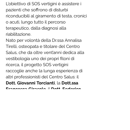
L’obiettivo di SOS vertigini è assistere i
pazienti che soffrono di disturbi
riconducibili al giramento di testa, cronici
o acuti, lungo tutto il percorso
terapeutico, dalla diagnosi alla
riabilitazione.
Nato per volontà della Dr.ssa Annalisa
Tirelli, osteopata e titolare del Centro
Salus, che da oltre vent’anni dedica alla
vestibologia uno dei propri filoni di
ricerca, il progetto SOS vertigini
raccoglie anche la lunga esperienza di
altri professionisti del Centro Salus: il
Dott. Giovanni Torcianti
, la
Dott.ssa
Francesca Girasole
, il
Dott. Federico
Mazzoni
, il
Dott. Luca Pellati
, la
Dott.ssa Rita Nizzoli
, il
Dott. Ruggero
Silingardi Seligardi
, la
Dr.ssa Sara
Ricciardi.