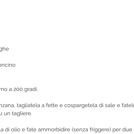
ughe
oncino
orno a 200 gradi.
ana, tagliatela a fette e cospargetela di sale e fatel
 un tagliere.
a di olio e fate ammorbidire (senza friggere) per due 