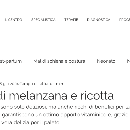
IL CENTRO
SPECIALISTICA
TERAPIE
DIAGNOSTICA
PROGE
ost-partum
Mal di schiena e postura
Neonato
N
8 giu 2024
Tempo di lettura: 1 min
Organi Interni
Psicologia
Varie
Colonna verteb
 di melanzana e ricotta
 sono solo deliziosi, ma anche ricchi di benefici per la
puntura
 garantiscono un ottimo apporto vitaminico e, grazie a
era delizia per il palato.