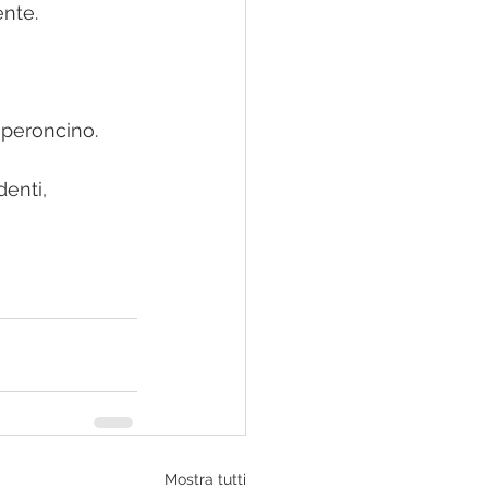
ente.
eperoncino.
enti, 
Mostra tutti