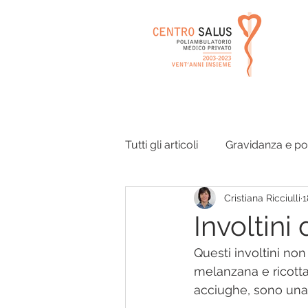
Tutti gli articoli
Gravidanza e p
Cristiana Ricciulli
1
Orecchie e vie respiratorie
Involtini
Questi involtini non
Disturbi dell'equilibrio
Ago
melanzana e ricotta
acciughe, sono una v