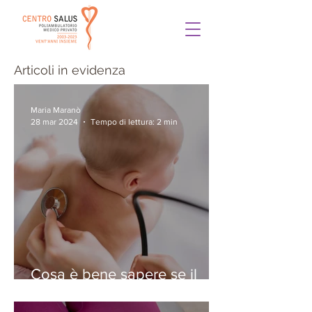
Articoli in evidenza
Maria Maranò
28 mar 2024
Tempo di lettura: 2 min
Cosa è bene sapere se il
vostro bambino ha la
bronchiolite