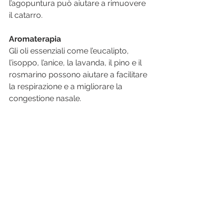
l’agopuntura può aiutare a rimuovere 
il catarro.
Aromaterapia
Gli oli essenziali come l’eucalipto, 
l’isoppo, l’anice, la lavanda, il pino e il 
rosmarino possono aiutare a facilitare 
la respirazione e a migliorare la 
congestione nasale.
agopuntura
curare in modo naturale
omeopatia
cure omeopatiche
omeopata
tosse
bronchite
curare la bronchite
fitoterapia
aromaterapia
Orecchie e vie respiratorie
Mostra tutti