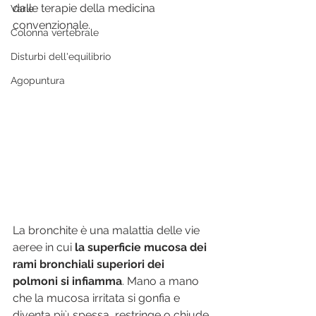
dalle terapie della medicina 
Varie
convenzionale.
Colonna vertebrale
Disturbi dell'equilibrio
Agopuntura
La bronchite è una malattia delle vie 
aeree in cui 
la superficie mucosa dei 
rami bronchiali superiori dei 
polmoni si infiamma
. Mano a mano 
che la mucosa irritata si gonfia e 
diventa più spessa, restringe o chiude 