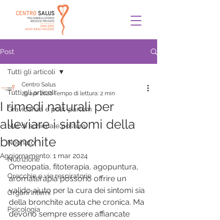
Post
Tutti gli articoli
Centro Salus
Tutti gli articoli
29 apr 2020
Tempo di lettura: 2 min
I rimedi naturali per
Gravidanza e post-partum
alleviare i sintomi della
Mal di schiena e postura
bronchite
Neonato
Aggiornamento:
1 mar 2024
Nutrizione
Omeopatia, fitoterapia, agopuntura, 
Orecchie e vie respiratorie
aromaterapia possono offrire un 
valido aiuto per la cura dei sintomi sia 
Organi Interni
della bronchite acuta che cronica. Ma 
Psicologia
devono sempre essere affiancate 