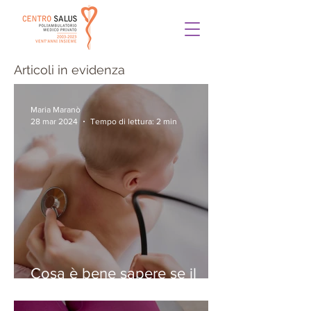
Articoli in evidenza
Maria Maranò
28 mar 2024
Tempo di lettura: 2 min
Cosa è bene sapere se il
vostro bambino ha la
bronchiolite