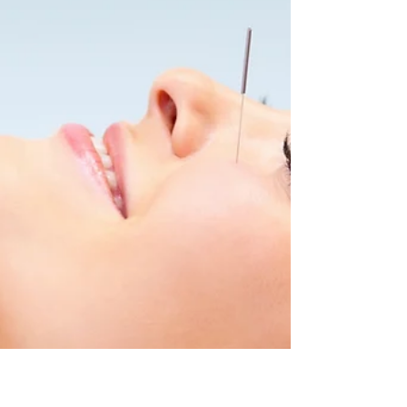
Stefano Vignali
11 mag 2023
Tempo di lettura: 2 min
Agopuntura e intestino
irritabile