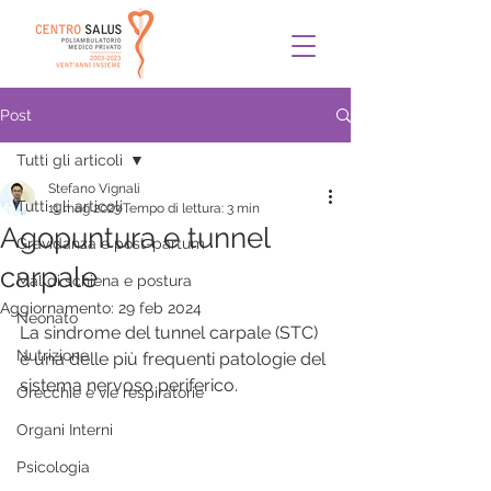
Post
Tutti gli articoli
Stefano Vignali
Tutti gli articoli
11 mag 2023
Tempo di lettura: 3 min
Agopuntura e tunnel
Gravidanza e post-partum
carpale
Mal di schiena e postura
Aggiornamento:
29 feb 2024
Neonato
La sindrome del tunnel carpale (STC) 
Nutrizione
è una delle più frequenti patologie del 
sistema nervoso periferico. 
Orecchie e vie respiratorie
Organi Interni
Psicologia