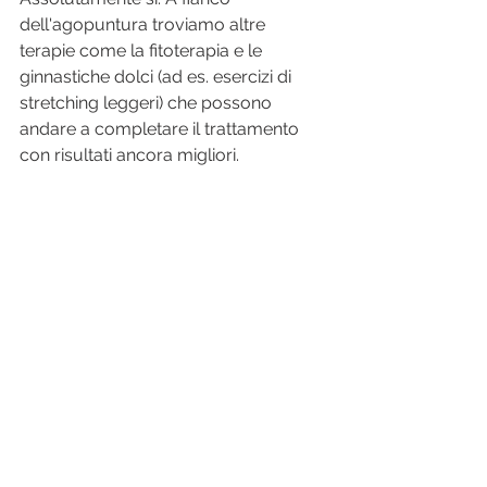
dell'agopuntura troviamo altre 
terapie come la fitoterapia e le 
ginnastiche dolci (ad es. esercizi di 
stretching leggeri) che possono 
andare a completare il trattamento 
con risultati ancora migliori.
Dr. Stefano Vignali, Medico 
specialista in medicina del lavoro, 
agopuntura e medicina tradizionale 
cinese
https://metodounica.it/metodo-
unica/agopuntura/agopuntura-e-
tunnel-carpale/
agopuntura
medicina cinese
tunnel carpale