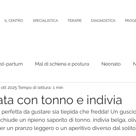
IL CENTRO
SPECIALISTICA
TERAPIE
DIAGNOSTICA
PROGE
ost-partum
Mal di schiena e postura
Neonato
N
 ott 2025
Tempo di lettura: 1 min
Organi Interni
Psicologia
Varie
Colonna verteb
ata con tonno e indivia
e perfetta da gustare sia tiepida che fredda! Un gusci
puntura
cchiude un ripieno saporito di tonno, indivia belga, ol
er un pranzo leggero o un aperitivo diverso dal solito