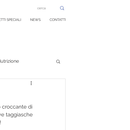
TTI SPECIALI
NEWS
CONTATTI
utrizione
rale
o croccante di 
ive taggiasche 
!