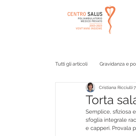
Tutti gli articoli
Gravidanza e p
Cristiana Ricciulli
7
Orecchie e vie respiratorie
Torta sal
Semplice, sfiziosa 
Disturbi dell'equilibrio
Ago
sfoglia integrale ra
e capperi. Provala p