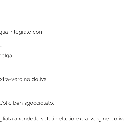
glia integrale con 
io
 belga
extra-vergine d’oliva
ott’olio ben sgocciolato.
agliata a rondelle sottili nell’olio extra-vergine d’oliva.