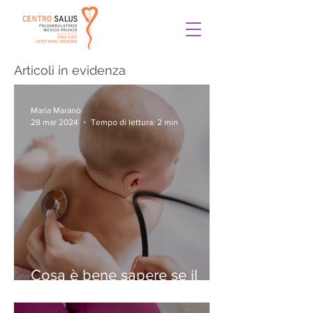
Articoli in evidenza
Maria Maranò
28 mar 2024
Tempo di lettura: 2 min
Cosa è bene sapere se il
vostro bambino ha la
bronchiolite