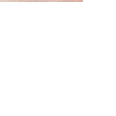
Annalisa Tirelli
30 lug 2020
Tempo di lettura: 2 min
Con l’osteopatia il post-partum
è più sereno