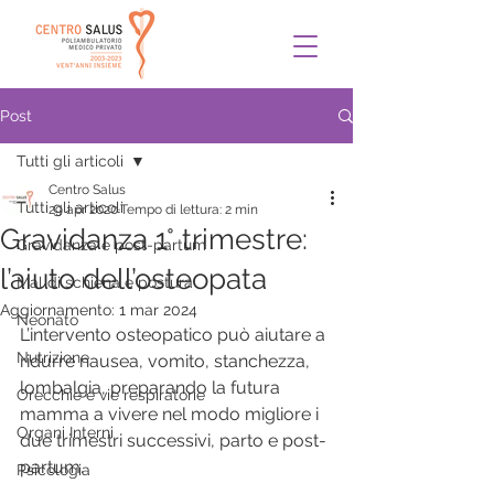
Post
Tutti gli articoli
Centro Salus
Tutti gli articoli
29 apr 2020
Tempo di lettura: 2 min
Gravidanza 1° trimestre:
Gravidanza e post-partum
l’aiuto dell’osteopata
Mal di schiena e postura
Aggiornamento:
1 mar 2024
Neonato
L’intervento osteopatico può aiutare a 
Nutrizione
ridurre nausea, vomito, stanchezza, 
lombalgia, preparando la futura 
Orecchie e vie respiratorie
mamma a vivere nel modo migliore i 
Organi Interni
due trimestri successivi, parto e post-
partum.
Psicologia