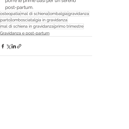
porre le prime basi per un sereno 
post-partum.
osteopatia
mal di schiena
lombalgia
gravidanza
parto
lombosciatalgia in gravidanza
mal di schiena in gravidanza
primo trimestre
Gravidanza e post-partum
Mostra tutti
Post recenti