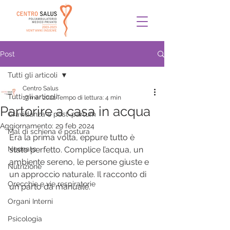
Post
Tutti gli articoli
Centro Salus
Tutti gli articoli
17 mar 2022
Tempo di lettura: 4 min
Partorire a casa in acqua
Gravidanza e post-partum
Aggiornamento:
29 feb 2024
Mal di schiena e postura
Era la prima volta, eppure tutto è 
Neonato
stato perfetto. Complice l’acqua, un 
ambiente sereno, le persone giuste e 
Nutrizione
un approccio naturale. Il racconto di 
Orecchie e vie respiratorie
un parto da manuale.
Organi Interni
Psicologia