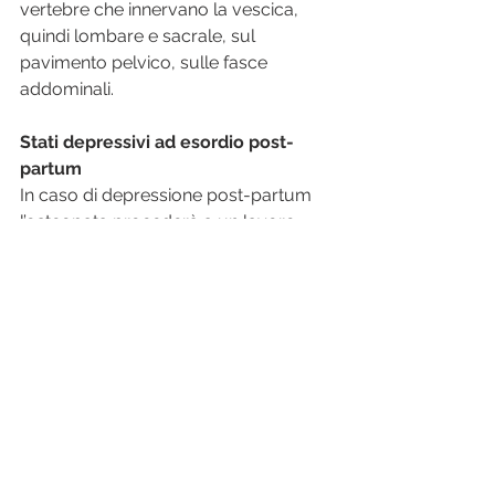
vertebre che innervano la vescica, 
quindi lombare e sacrale, sul 
pavimento pelvico, sulle fasce 
addominali.
Stati depressivi ad esordio post-
partum
In caso di depressione post-partum 
l’osteopata procederà a un lavoro 
generale finalizzato a ripristinare un 
buon equilibrio del sistema nervoso 
vegetativo (orto simpatico e 
parasimpatico).
osteopatia
mal di schiena
lombalgia
gravidanza
parto
mal di schiena in gravidanza
post partum
cervicale
depressione post-partum
cefalea
incontinenza
tunnel carpale
cervicalgia
dolori del polso e della mano
donna in gravidanza