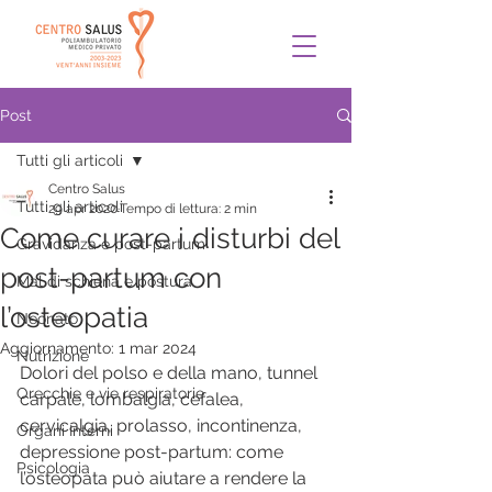
Post
Tutti gli articoli
Centro Salus
Tutti gli articoli
29 apr 2020
Tempo di lettura: 2 min
Come curare i disturbi del
Gravidanza e post-partum
post-partum con
Mal di schiena e postura
l’osteopatia
Neonato
Aggiornamento:
1 mar 2024
Nutrizione
Dolori del polso e della mano, tunnel 
Orecchie e vie respiratorie
carpale, lombalgia, cefalea, 
cervicalgia, prolasso, incontinenza, 
Organi Interni
depressione post-partum: come 
Psicologia
l’osteopata può aiutare a rendere la 