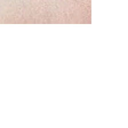
Annalisa Tirelli
30 lug 2020
Tempo di lettura: 2 min
Con l’osteopatia il post-partum
è più sereno