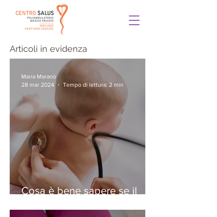
Articoli in evidenza
Maria Maranò
28 mar 2024
Tempo di lettura: 2 min
Cosa è bene sapere se il
vostro bambino ha la
bronchiolite