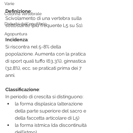
Varie
Definizione
:
Colonna vertebrale
Scivolamento di una vertebra sulla 
Disturbi dell'equilibrio
sottostante (più frequente L5 su S1).
Agopuntura
Incidenza
:
Si riscontra nel 5-8% della 
popolazione. Aumenta con la pratica 
di sport quali tuffo (63,3%), ginnastica 
(32,8%), ecc. se praticati prima dei 7 
anni.
Classificazione
:
In periodo di crescita si distinguono:
la forma displasica (alterazione 
della parte superiore del sacro e 
della faccetta articolare di L5)
la forma istmica (da discontinuità 
dell’istmo).