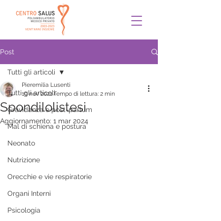
Post
Tutti gli articoli
Pieremilia Lusenti
Tutti gli articoli
10 nov 2021
Tempo di lettura: 2 min
Spondilolistesi
Gravidanza e post-partum
Aggiornamento:
1 mar 2024
Mal di schiena e postura
Neonato
Nutrizione
Orecchie e vie respiratorie
Organi Interni
Psicologia