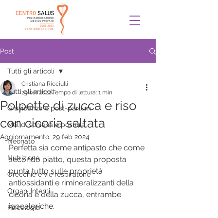
Post
Tutti gli articoli
Cristiana Ricciulli
Tutti gli articoli
29 set 2022
Tempo di lettura: 1 min
Polpette di zucca e riso
Gravidanza e post-partum
con cicoria saltata
Mal di schiena e postura
Aggiornamento:
29 feb 2024
Neonato
Perfetta sia come antipasto che come 
Nutrizione
secondo piatto, questa proposta 
punta tutto sulle proprietà 
Orecchie e vie respiratorie
antiossidanti e rimineralizzanti della 
Organi Interni
cicoria e della zucca, entrambe 
ipocaloriche.
Psicologia