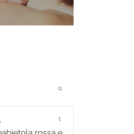
portello allattamento
Disturbi dell'equilibrio
n
babietola rossa e