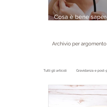
Cosa è bene sapere
vostro bambino ha 
bronchiolite
Archivio per argomento
Tutti gli articoli
Gravidanza e post-
Orecchie e vie respiratorie
Or