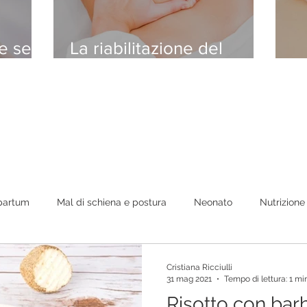
 se il
La riabilitazione del
la
pavimento pelvico
S
partum
Mal di schiena e postura
Neonato
Nutrizione
gani Interni
Psicologia
Varie
Colonna vertebrale
Cristiana Ricciulli
31 mag 2021
Tempo di lettura: 1 mi
Risotto con bar