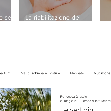
 se il
La riabilitazione del
la
pavimento pelvico
S
partum
Mal di schiena e postura
Neonato
Nutrizione
gani Interni
Psicologia
Varie
Colonna vertebrale
Francesca Girasole
25 mag 2022
Tempo di lettura: 2 m
Le vertigini