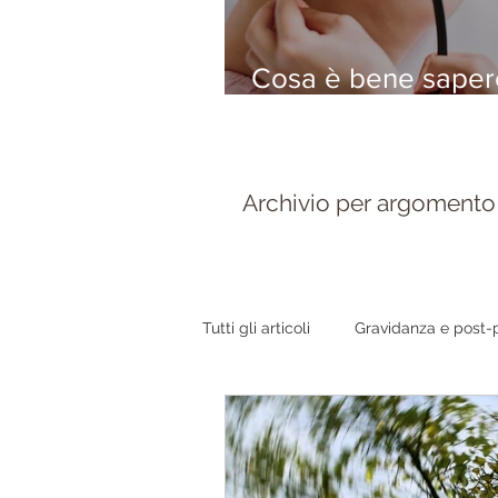
Cosa è bene sapere
vostro bambino ha 
bronchiolite
Archivio per argomento
Tutti gli articoli
Gravidanza e post-
Orecchie e vie respiratorie
Or