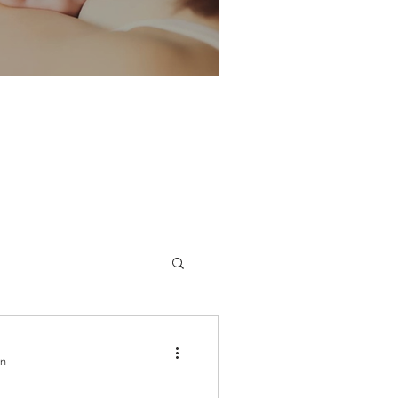
portello allattamento
Disturbi dell'equilibrio
in