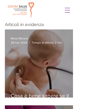
Articoli in evidenza
Maria Maranò
28 mar 2024
Tempo di lettura: 2 min
Cosa è bene sapere se il
vostro bambino ha la
bronchiolite