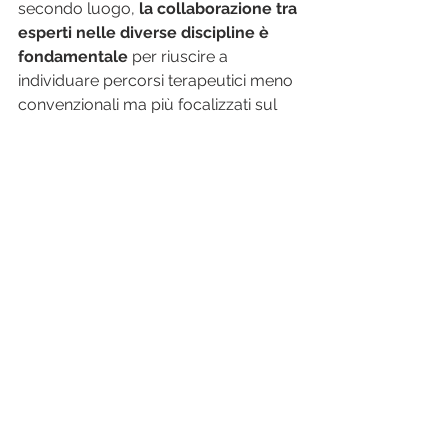
secondo luogo, 
la collaborazione tra 
esperti nelle diverse discipline è 
fondamentale
 per riuscire a 
individuare percorsi terapeutici meno 
convenzionali ma più focalizzati sul 
singolo paziente. Poiché, non mi 
stancherò mai di ricordarlo, ogni 
paziente è diverso da un altro, anche 
a fronte della medesima patologia.
osteopatia
osteopatia pediatrica
osteopata
allattamento
osteopata in sala parto
osteopatia cranio-sacrale
osteopata neonatale
reflusso
chirurgia mandibolare
microsomia
reflusso gastroesofageo
trauma da parto
Neonato