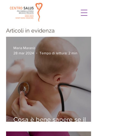
Articoli in evidenza
Maria Maranò
28 mar 2024
Tempo di lettura: 2 min
Cosa è bene sapere se il
vostro bambino ha la
bronchiolite