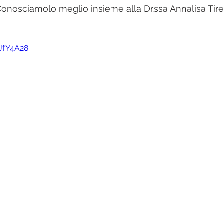
Conosciamolo meglio insieme alla Dr.ssa Annalisa Tirel
5JfY4A28