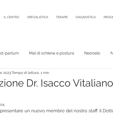
IL CENTRO
SPECIALISTICA
TERAPIE
DIAGNOSTICA
PROGE
ost-partum
Mal di schiena e postura
Neonato
N
ar 2023
Tempo di lettura: 1 min
Organi Interni
Psicologia
Varie
Colonna verteb
ione Dr. Isacco Vitalian
puntura
024
 presentare un nuovo membro del nostro staff: il Dott