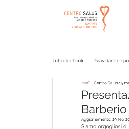
Tutti gli articoli
Gravidanza e p
Centro Salus
15 m
Orecchie e vie respiratorie
Presentaz
Barberio
Disturbi dell'equilibrio
Ago
Aggiornamento:
29 feb 2
Siamo orgogliosi di