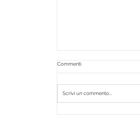
Commenti
Scrivi un commento...
Il movimento non basta:
conta la qualità