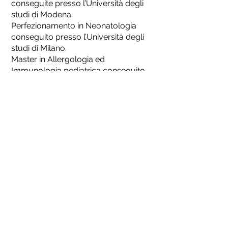
conseguite presso l’Università degli
studi di Modena.
Perfezionamento in Neonatologia
conseguito presso l’Università degli
studi di Milano.
Master in Allergologia ed
Immunologia pediatrica conseguito
presso l’Università degli Studi di
Bologna.
La formazione successiva si è svolta
prevalentemente nel campo delle
malattie respiratorie e allergologiche
in età pediatrica, partecipando a
diversi corsi di formazione per
l’esecuzione e l’interpretazione della
spirometria, approfondendo gli studi
nel settore dell’allergologia
molecolare (webinar di formazione,
seminari con esperti del settore,
approfondimento della bibliografia
medica).