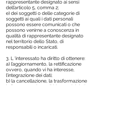
rappresentante designato ai sensi
dell’articolo 5, comma 2;
e) dei soggetti o delle categorie di
soggetti ai quali i dati personali
possono essere comunicati o che
possono venirne a conoscenza in
qualità di rappresentante designato
nel territorio dello Stato, di
responsabili o incaricati.
3. L ‘interessato ha diritto di ottenere:
a) l’aggiornamento, la rettificazione
ovvero, quando vi ha interesse,
l’integrazione dei dati;
b) la cancellazione, la trasformazione
in forma anonima o il blocco dei dati
trattati in violazione di legge,
compresi quelli di cui non è
necessaria la conservazione in
relazione agli scopi per i quali i dati
sono stati raccolti o successivamente
trattati;
c) l’attestazione che le operazioni di
cui alle lettere a) e b) sono state