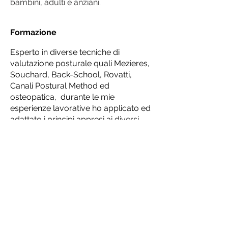
bambini, adulti e anziani.
Formazione
Esperto in diverse tecniche di
valutazione posturale quali Mezieres,
Souchard, Back-School, Rovatti,
Canali Postural Method ed
osteopatica, durante le mie
esperienze lavorative ho applicato ed
adattato i principi appresi ai diversi
sport tipi di sport, di squadra e
individuali, nella prevenzione dei
traumi da carico iterativo e nel
perfezionamento del gesto tecnico,
conseguendo notevoli risultati nel
miglioramento della performance
agonistica.
Diploma in Osteopatia - Presso il CIO