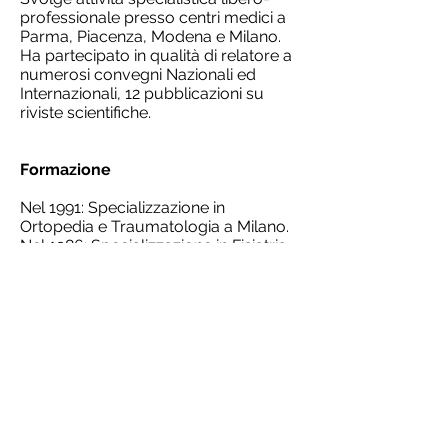
professionale presso centri medici a
Parma, Piacenza, Modena e Milano.
Ha partecipato in qualità di relatore a
numerosi convegni Nazionali ed
Internazionali, 12 pubblicazioni su
riviste scientifiche.
Formazione
Nel 1991: Specializzazione in
Ortopedia e Traumatologia a Milano.
Nel 1986: Specializzazione in Fisiatria
presso l’Università di Pavia.
Nel 1982: Laurea in Medicina e
Chirurgia presso l’Università di Pavia.
iscriviti alla mailing list
riceverai aggiornamenti sulle attività del