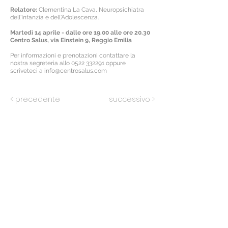
Relatore:
Clementina La Cava, Neuropsichiatra
dell'Infanzia e dell'Adolescenza.
Martedì 14 aprile - dalle ore 19.00 alle ore 20.30
Centro Salus, via Einstein 9, Reggio Emilia
Per informazioni e prenotazioni contattare la
nostra segreteria allo
0522 332291
oppure
scriveteci a
info@centrosalus.com
< precedente
successivo >
iscriviti alla mailing list
riceverai aggiornamenti sulle attività del