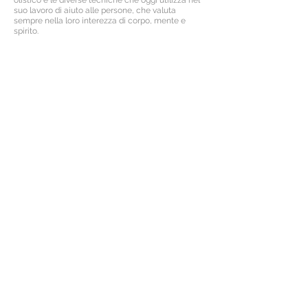
suo lavoro di aiuto alle persone, che valuta
sempre nella loro interezza di corpo, mente e
spirito.
CONFERENZA INFORMATIVA
Venerdì 29 aprile - ore 20,00
Centro Salus, via Einstein 9, Reggio Emilia
Per informazioni e prenotazioni contattare la
segreteria allo
0522 332291
oppure scriveteci
a
info@centrosalus.com
< precedente
successivo >
iscriviti alla mailing list
riceverai aggiornamenti sulle attività del
Centro Salus