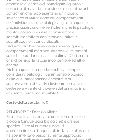
grandioso al cambio di paradigma riguardo al
concetto di malattia: le cosiddette costellazioni
schizofreniche rappresentano un modello
scientifico di valutazione dei comportamenti
dell’individuo su base biologica; grazie a queste
precise osservazioni e verifiche anche le patologie
mentali possono essere riconsiderate e
soprattutto trattate con interventi mirati e
soprattutto non standardizzati.
Vedremo di chiarire da dove arrivano, quindi,
comportamenti maniaco-depressivi, mitomani,
suicidali ecc..; l’anoressia, la bulimia, l’autismo, le
crisi di panico, la rabbia incontenibile ed altro
ancora.
Dietro a questi comportamenti, da sempre
considerati patologici, c’è un senso biologico,
ossia quel meccanismo ancestrale di
sopravvivenza che attiva l’estremo tentativo
dell’essere vivente di trovare adattamento in un
ambiente percepito invivibile!!
Costo della serata:
30€
RELATORE:
Dr. Fabrizio Aliotta
Fisioterapista, osteopata, consulente in psico-
biologia (cinque leggi biologiche) e grande
sportivo. Oltre ai numerosi corsi di
approfondimento frequentati in Italia e all’estero,
ha sperimentato personalmente l’approccio
olistico e le diverse tecniche che oggi utilizza nel