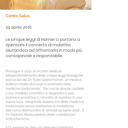
Centro Salus
29 aprile 2016
Le cinque leggi di Hamer ci portano a
ripensare il concetto di malattia
aiutandoci ad affrontarla in modo più
consapevole e responsabile.
Prosegue il ciclo di incontri dedicati
all’approfondimento delle cinque leggi biologiche
teorizzate dal Dr. Ryke Geerd Hamer, un medico
tedesco molto discusso e avversato dalla
medicina tradizionale. Pur con le dovute cautele,
il suo modello scientifico e diagnostico può
aiutare a proiettare il concetto di malattia in una
nuova luce, integrando l’approccio della medicina
tradizionale senza sostituirne le metodiche.
Nel corso dell’incontro di venerdì 29 aprile 2016 , il
Dr. Fabrizio Aliotta parlerà delle costellazioni
schizofreniche.
Il Dr. Hamer ha dato un ulteriore contributo