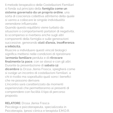
Il metodo terapeutico delle Costellazioni Familiari
si fonda sul principio della
famiglia come un
sistema governato da un proprio ordine
, una
sorta di coscienza collettiva all’interno della quale
si vanno a collocare le singole individualità
venendone influenzate.
Quando questo equilibrio viene turbato da
situazioni o comportamenti portatori di negatività,
lo scompenso si riverbera anche sugli altri
componenti della famiglia e sulle generazioni
successive, generando
stati d’ansia, insofferenza
o infelicità.
Riuscire a individuare questi vincoli biologici
significa mettersi nelle condizioni di ripristinare
l’
armonia familiare
perduta e di
ritrovare
finalmente la pace
, con se stessi e con gli altri.
Durante la presentazione di
sabato 12
dicembre
la Dr.ssa Jlenia Frasca, spiegherà come
si svolge un incontro di costellazioni familiari, a
chi è rivolto ma soprattutto quali sono i benefici
che ne possono derivare.
L'incontro sarà caratterizzato da momenti
esperienziali che permetteranno ai presenti di
comprendere con facilità il tipo di percorso
proposto.
RELATORE:
Dr.ssa Jlenia Frasca
Psicologa e psicoterapeuta, specializzata in
Psicoterapia, Ipnosi clinica e terapista E.M.D.R.