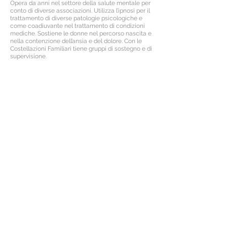
Opera da anni nel settore della salute mentale per
conto di diverse associazioni. Utilizza l’ipnosi per il
trattamento di diverse patologie psicologiche e
come coadiuvante nel trattamento di condizioni
mediche. Sostiene le donne nel percorso nascita e
nella contenzione dell’ansia e del dolore. Con le
Costellazioni Familiari tiene gruppi di sostegno e di
supervisione.
PRESENTAZIONE GRATUITA
PERCORSO DI COSTELLAZIONI FAMILIARI
Sabato 12 dicembre - dalle ore 15.00 alle ore 18.00
Centro Salus, via Einstein 9, Reggio Emilia
Per informazioni e prenotazioni contattare la
segreteria allo
0522 332291
oppure scriveteci
a
info@centrosalus.com
< precedente
successivo >