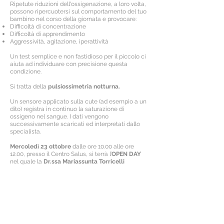
Ripetute riduzioni dell'ossigenazione, a loro volta,
possono ripercuotersi sul comportamento del tuo
bambino nel corso della giornata e provocare:
Difficoltà di concentrazione
Difficoltà di apprendimento
Aggressività, agitazione, iperattività
Un test semplice e non fastidioso per il piccolo ci
aiuta ad individuare con precisione questa
condizione.
Si tratta della
pulsiossimetria notturna.
Un sensore applicato sulla cute (ad esempio a un
dito) registra in continuo la saturazione di
ossigeno nel sangue. I dati vengono
successivamente scaricati ed interpretati dallo
specialista.
Mercoledì 23 ottobre
dalle ore 10.00 alle ore
12.00, presso il Centro Salus, si terrà l’
OPEN DAY
nel quale la
Dr.ssa Mariassunta Torricelli
approfondirà questo argomento.
< precedente
successivo >