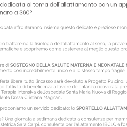
dedicata al tema dell'allattamento con un ap
inare a 360°
teopata affronteranno insieme questo delicato e prezioso mo
ro tratteremo la fisiologia dell'allattamento al seno, la preven
lematiche e scopriremo come sostenere al meglio questo pr
re di
SOSTEGNO DELLA SALUTE MATERNA E NEONATALE 
ento così incredibilmente unico e allo stesso tempo fragile.
fferta libera; tutto l’incasso sarà devoluto a Progetto Pulcino,
 l'attività di beneficenza a favore dell'infanzia ricoverata pre
Terapia Intensiva dell'ospedale Santa Maria Nuova di Reggio 
dente Dr.ssa Cristiana Magnani.
 proponiamo un servizio dedicato: lo
SPORTELLO ALLATTA
te? Una giornata a settimana dedicata a consulenze per mam
ostetrica Sara Carpi, consulente per l'allattamento IBCLC e l'