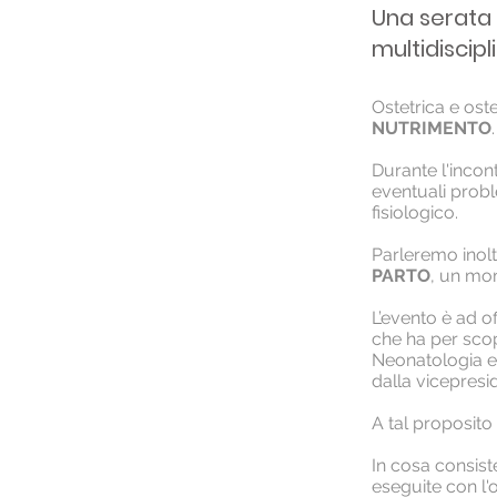
Una serata 
multidiscipl
Ostetrica e os
NUTRIMENTO
.
Durante l'incont
eventuali prob
fisiologico.
Parleremo inolt
PARTO
, un mom
L’evento è ad o
che ha per scopo
Neonatologia e 
dalla vicepresi
A tal proposito
In cosa consis
eseguite con l'