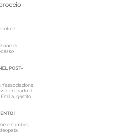
proccio
mento di
zione di
ocesso
NEL POST-
 un'associazione
sso il reparto di
Emilia, gestito
MENTO!
me e bambini,
osteopata