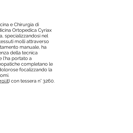
cina e Chirurgia di
dicina Ortopedica Cyriax
a, specializzandosi nel
 tessuti molli attraverso
rattamento manuale, ha
enza della tecnica
 l'ha portato a
steopatiche completano le
dolorose focalizzando la
tomi.
oi.it
) con tessera n° 3260.