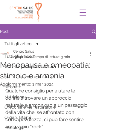
Post
Tutti gli articoli
Centro Salus
Tutti gli articoli
29 apr 2020
Tempo di lettura: 3 min
Menopausa e omeopatia:
Gravidanza e post-partum
stimolo e armonia
Mal di schiena e postura
Aggiornamento:
1 mar 2024
Neonato
Qualche consiglio per aiutare le 
Nutrizione
donne a trovare un approccio 
naturale e armonioso a un passaggio 
Orecchie e vie respiratorie
della vita che, se affrontato con 
Organi Interni
consapevolezza, ci può fare sentire 
ancora più “rock”.
Psicologia