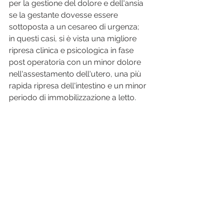
per la gestione del dolore e dell'ansia 
se la gestante dovesse essere 
sottoposta a un cesareo di urgenza; 
in questi casi, si è vista una migliore 
ripresa clinica e psicologica in fase 
post operatoria con un minor dolore 
nell'assestamento dell'utero, una più 
rapida ripresa dell'intestino e un minor 
periodo di immobilizzazione a letto. 
Per approfondire:
G. Fanano, G. Colciaghi, “
Partorire 
Sognando
”, Ed. Franco Angeli/Le 
Comete
M. H. Erickson, “
La mia voce ti 
accompagnerà
”, Ed. Astrolabio
J. Frasca, “
L’ipnosi non solo una 
tecnica
”, rivista D&D di Ostetricia 
n°78 Luglio 2012