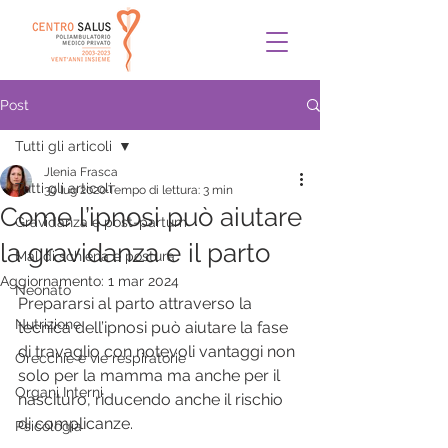
Post
Tutti gli articoli
Jlenia Frasca
Tutti gli articoli
30 lug 2020
Tempo di lettura: 3 min
Come l’ipnosi può aiutare
Gravidanza e post-partum
la gravidanza e il parto
Mal di schiena e postura
Aggiornamento:
1 mar 2024
Neonato
Prepararsi al parto attraverso la 
Nutrizione
tecnica dell’ipnosi può aiutare la fase 
di travaglio con notevoli vantaggi non 
Orecchie e vie respiratorie
solo per la mamma ma anche per il 
Organi Interni
nascituro, riducendo anche il rischio 
di complicanze.
Psicologia